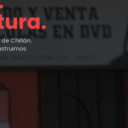
.
tura.
de Chillán.
nstruimos