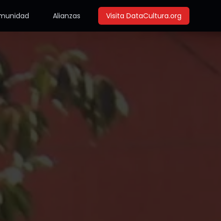
munidad
Alianzas
Visita DataCultura.org